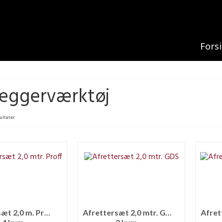
Fors
æggerværktøj
sultater
Afrettersæt 2,0 m. Proff
Afrettersæt 2,0 mtr. GDS