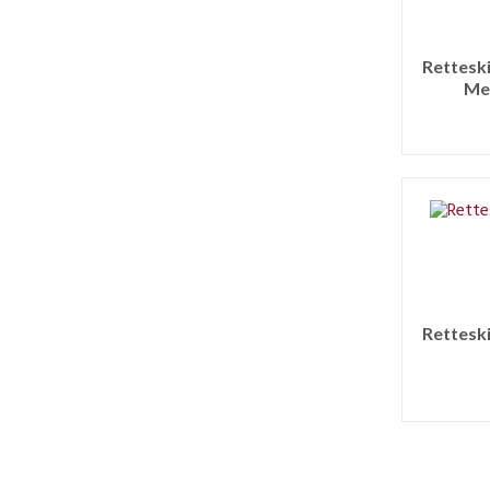
Rettesk
Med
Rettesk