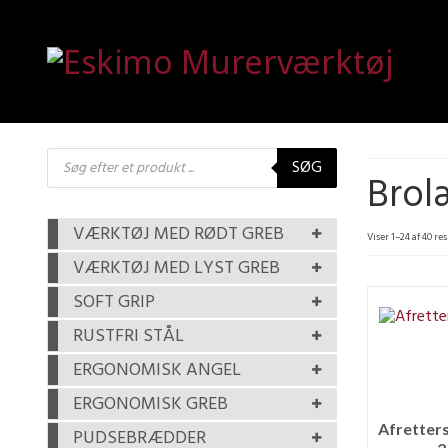
Products
SØG
search
Brol
VÆRKTØJ MED RØDT GREB
Viser 1–24 af 40 re
VÆRKTØJ MED LYST GREB
SOFT GRIP
RUSTFRI STÅL
ERGONOMISK ANGEL
ERGONOMISK GREB
PUDSEBRÆDDER