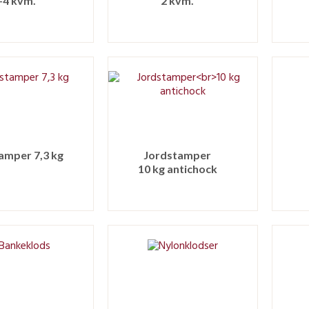
-4 kvm.
2 kvm.
amper 7,3 kg
Jordstamper
10 kg antichock