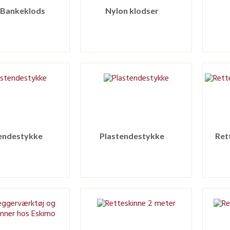
 Bankeklods
Nylon klodser
endestykke
Plastendestykke
Ret