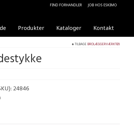
FIND FORHANDLER
JOB HOS ESKIMO
ide
Produkter
Kataloger
Kontakt
TILBAGE
BROLÆGGERVÆRKTØJ
destykke
SKU):
24846
j