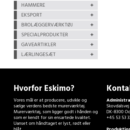
HAMMERE
EKSPORT
BROLÆGGERVÆRKTØJ
SPECIALPRODUKTER
GAVEARTIKLER
LÆRLINGESÆT
Hvorfor Eskimo?
Konta
Vores mål er at producere, udvikle og
Administra
sælge verdens bedste murerværktøj.
Skovdalsvej
Murerværktøj, som ligger godt i hånden og
DK-8300 Od
som er kendt for sin ensartede kvalitet.
+45 53 53 3
Uanset om håndtaget er lyst, rødt eller
blåt.
Produktio