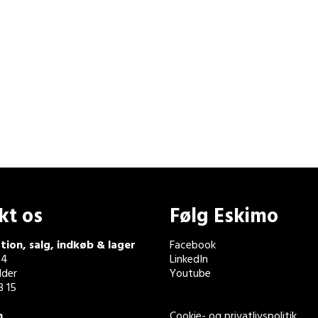
kt os
Følg Eskimo
tion, salg, indkøb & lager
Facebook
 4
LinkedIn
der
Youtube
3 15
n
Cookie- og privatlivspolitik