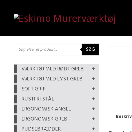
Products
SØG
search
VÆRKTØJ MED RØDT GREB
VÆRKTØJ MED LYST GREB
SOFT GRIP
RUSTFRI STÅL
ERGONOMISK ANGEL
Beskriv
ERGONOMISK GREB
PUDSEBRÆDDER