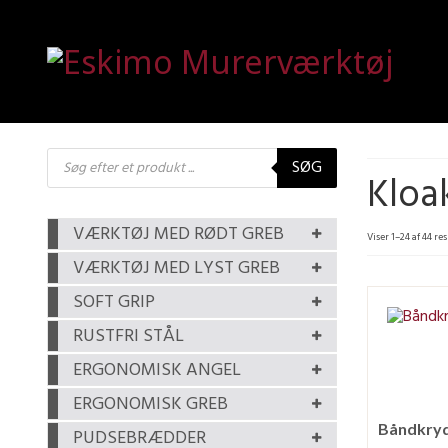
Products
SØG
search
Kloa
VÆRKTØJ MED RØDT GREB
Viser 1–24 af 44 re
VÆRKTØJ MED LYST GREB
SOFT GRIP
RUSTFRI STÅL
ERGONOMISK ANGEL
ERGONOMISK GREB
PUDSEBRÆDDER