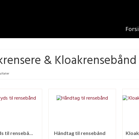
Fors
krensere & Kloakrensebånd
sultater
Båndkryds til rensebånd
Håndtag til rensebånd