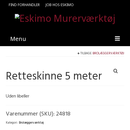
FIND FORHANDLER
JOB HOS ESKIMO
Menu
TILBAGE
BROLÆGGERVÆRKTØJ
Forside
Produkter
Retteskinne 5 meter
Kataloger
Kontakt
Uden libeller
Find en medarbejder
Varenummer (SKU):
24818
Kategori:
Brolæggerværktøj