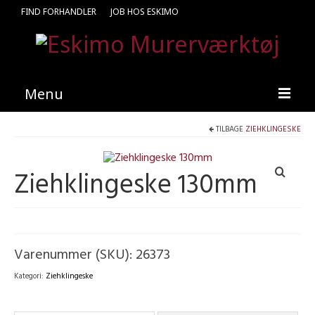
FIND FORHANDLER
JOB HOS ESKIMO
Menu
TILBAGE
ZIEHKLINGESKE
Forside
Produkter
Ziehklingeske 130mm
Kataloger
Kontakt
Find en medarbejder
Varenummer (SKU):
26373
Kategori:
Ziehklingeske