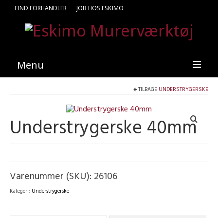
FIND FORHANDLER
JOB HOS ESKIMO
Menu
TILBAGE
UNDERSTRYGERSKE
Forside
Produkter
Understrygerske 40mm
Kataloger
Kontakt
Find en medarbejder
Varenummer (SKU):
26106
Kategori:
Understrygerske