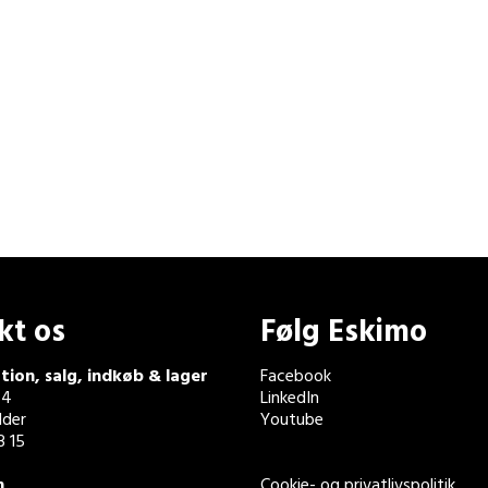
kt os
Følg Eskimo
tion, salg, indkøb & lager
Facebook
 4
LinkedIn
der
Youtube
3 15
n
Cookie- og privatlivspolitik