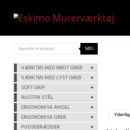
Products
SØG
search
VÆRKTØJ MED RØDT GREB
VÆRKTØJ MED LYST GREB
SOFT GRIP
RUSTFRI STÅL
ERGONOMISK ANGEL
Yderlig
ERGONOMISK GREB
PUDSEBRÆDDER