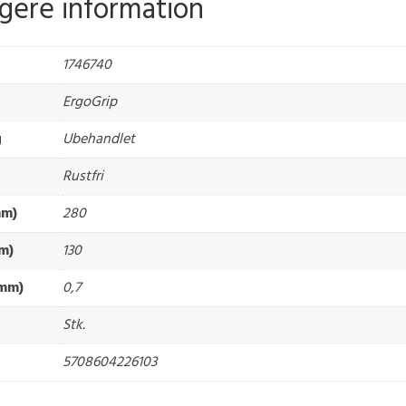
igere information
1746740
ErgoGrip
g
Ubehandlet
Rustfri
mm)
280
m)
130
(mm)
0,7
Stk.
5708604226103