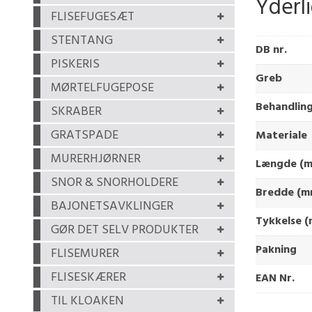
Yderl
FLISEFUGESÆT
STENTANG
DB nr.
PISKERIS
Greb
MØRTELFUGEPOSE
Behandlin
SKRABER
GRATSPADE
Materiale
MURERHJØRNER
Længde (
SNOR & SNORHOLDERE
Bredde (m
BAJONETSAVKLINGER
Tykkelse 
GØR DET SELV PRODUKTER
Pakning
FLISEMURER
FLISESKÆRER
EAN Nr.
TIL KLOAKEN