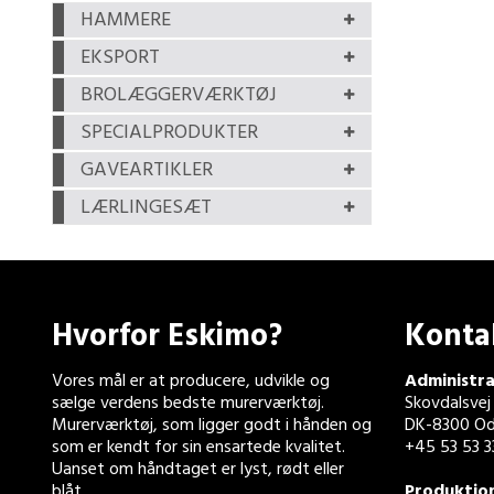
HAMMERE
EKSPORT
BROLÆGGERVÆRKTØJ
SPECIALPRODUKTER
GAVEARTIKLER
LÆRLINGESÆT
Hvorfor Eskimo?
Konta
Vores mål er at producere, udvikle og
Administra
sælge verdens bedste murerværktøj.
Skovdalsvej
Murerværktøj, som ligger godt i hånden og
DK-8300 Od
som er kendt for sin ensartede kvalitet.
+45 53 53 3
Uanset om håndtaget er lyst, rødt eller
blåt.
Produktio