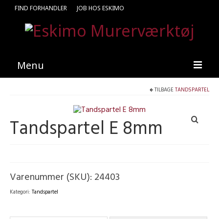
FIND FORHANDLER
JOB HOS ESKIMO
Menu
TILBAGE
TANDSPARTEL
Forside
Produkter
Tandspartel E 8mm
Kataloger
Kontakt
Find en medarbejder
Varenummer (SKU):
24403
Kategori:
Tandspartel