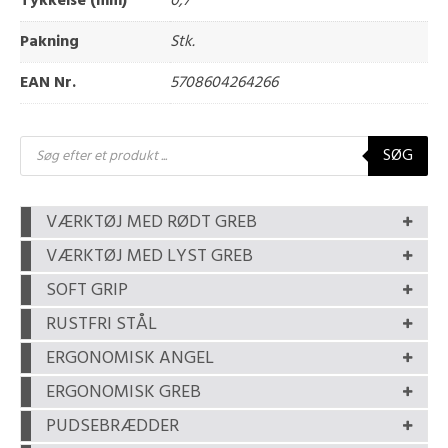
Tykkelse (mm)
0,7
Pakning
Stk.
EAN Nr.
5708604264266
Products
SØG
search
VÆRKTØJ MED RØDT GREB
VÆRKTØJ MED LYST GREB
SOFT GRIP
RUSTFRI STÅL
ERGONOMISK ANGEL
ERGONOMISK GREB
PUDSEBRÆDDER