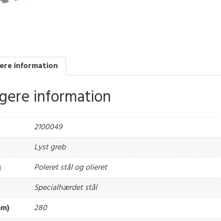
ere information
igere information
2100049
Lyst greb
g
Poleret stål og olieret
Specialhærdet stål
mm)
280