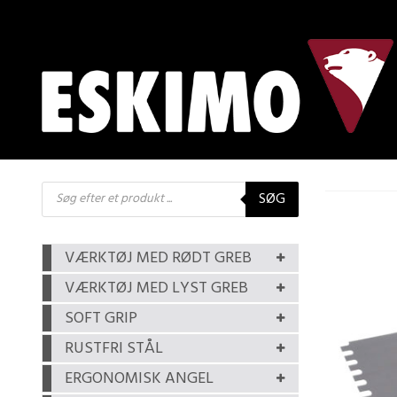
Products
SØG
search
VÆRKTØJ MED RØDT GREB
VÆRKTØJ MED LYST GREB
SOFT GRIP
RUSTFRI STÅL
ERGONOMISK ANGEL