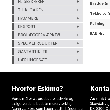
FLISESKÆRER
Bredde (m
TIL KLOAKEN
Tykkelse 
HAMMERE
Pakning
EKSPORT
EAN Nr.
BROLÆGGERVÆRKTØJ
SPECIALPRODUKTER
GAVEARTIKLER
LÆRLINGESÆT
Hvorfor Eskimo?
Konta
Vores mål er at producere, udvikle og
Administra
sælge verdens bedste murerværktøj.
Skovdalsvej
Murerværktøj, som ligger godt i hånden og
DK-8300 Od