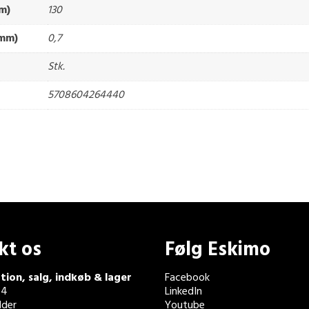
m)
130
(mm)
0,7
Stk.
5708604264440
kt os
Følg Eskimo
tion, salg, indkøb & lager
Facebook
 4
LinkedIn
der
Youtube