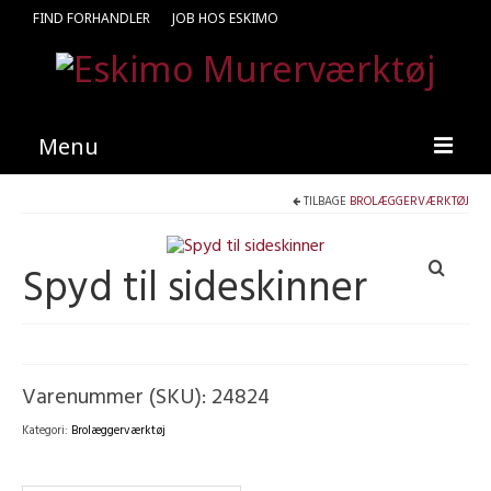
FIND FORHANDLER
JOB HOS ESKIMO
Menu
TILBAGE
BROLÆGGERVÆRKTØJ
Forside
Produkter
Spyd til sideskinner
Kataloger
Kontakt
Find en medarbejder
Varenummer (SKU):
24824
Kategori:
Brolæggerværktøj