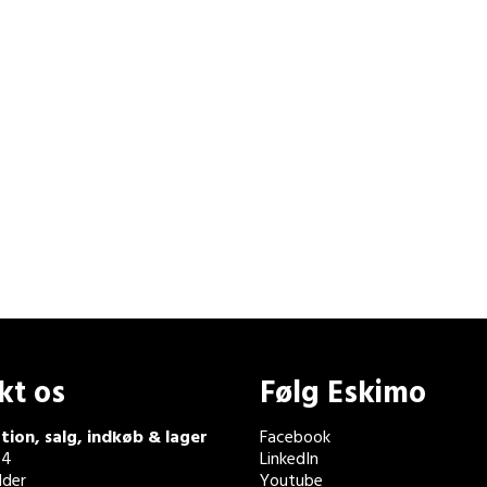
kt os
Følg Eskimo
tion, salg, indkøb & lager
Facebook
 4
LinkedIn
der
Youtube