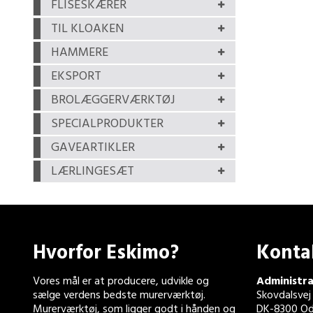
FLISESKÆRER
TIL KLOAKEN
HAMMERE
EKSPORT
BROLÆGGERVÆRKTØJ
SPECIALPRODUKTER
GAVEARTIKLER
LÆRLINGESÆT
Hvorfor Eskimo?
Konta
Vores mål er at producere, udvikle og
Administra
sælge verdens bedste murerværktøj.
Skovdalsvej
Murerværktøj, som ligger godt i hånden og
DK-8300 Od