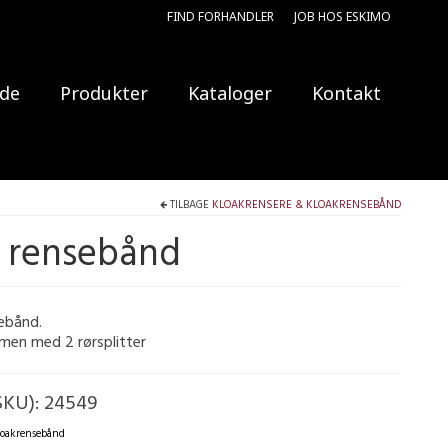
FIND FORHANDLER
JOB HOS ESKIMO
ide
Produkter
Kataloger
Kontakt
TILBAGE
KLOAKRENSERE & KLOAKRENSEBÅND
il rensebånd
sebånd.
men med 2 rørsplitter
SKU):
24549
loakrensebånd