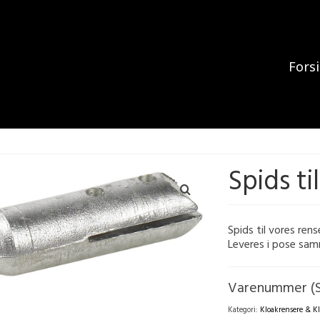
Fors
Spids t
Spids til vores ren
Leveres i pose sam
Varenummer (
Kategori:
Kloakrensere & K