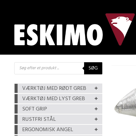
Products
SØG
search
VÆRKTØJ MED RØDT GREB
VÆRKTØJ MED LYST GREB
SOFT GRIP
RUSTFRI STÅL
ERGONOMISK ANGEL