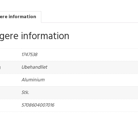
ere information
igere information
1747538
g
Ubehandllet
Aluminium
Stk.
5708604007016