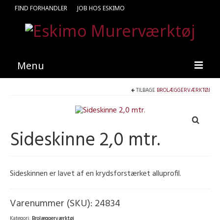
FIND FORHANDLER
JOB HOS ESKIMO
Menu
TILBAGE
BROLÆGGERVÆRKTØJ
Forside
Produkter
Sideskinne 2,0 mtr.
Kataloger
Kontakt
Sideskinnen er lavet af en krydsforstærket alluprofil.
Find en medarbejder
Varenummer (SKU):
24834
Kategori:
Brolæggerværktøj