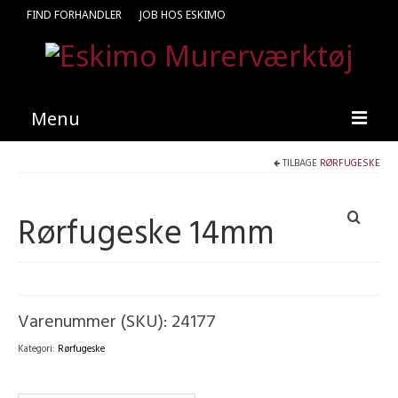
FIND FORHANDLER
JOB HOS ESKIMO
Menu
TILBAGE
RØRFUGESKE
Forside
Produkter
Rørfugeske 14mm
Kataloger
Kontakt
Find en medarbejder
Varenummer (SKU):
24177
Kategori:
Rørfugeske