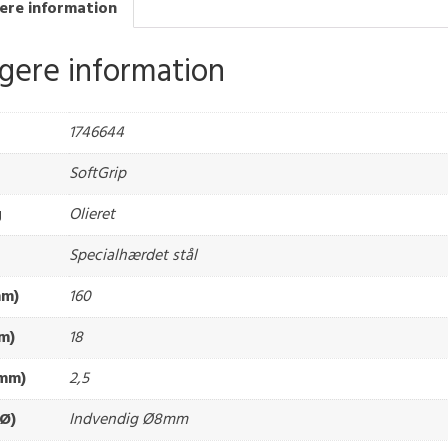
ere information
igere information
1746644
SoftGrip
g
Olieret
Specialhærdet stål
mm)
160
m)
18
(mm)
2,5
Ø)
Indvendig Ø8mm