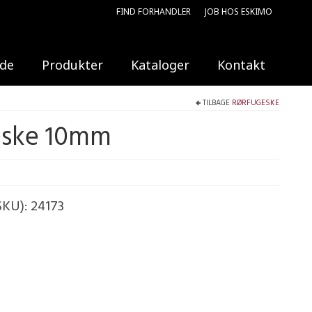
FIND FORHANDLER
JOB HOS ESKIMO
ide
Produkter
Kataloger
Kontakt
TILBAGE
RØRFUGESKE
eske 10mm
SKU):
24173