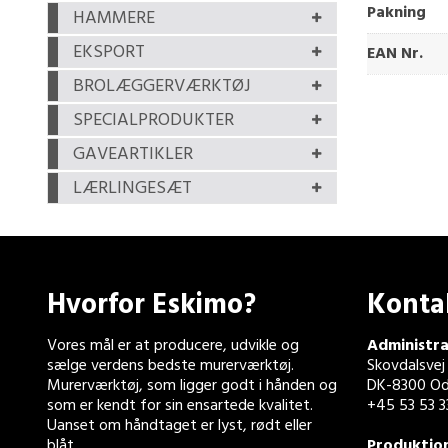
Pakning
HAMMERE
EKSPORT
EAN Nr.
BROLÆGGERVÆRKTØJ
SPECIALPRODUKTER
GAVEARTIKLER
LÆRLINGESÆT
Hvorfor Eskimo?
Konta
Vores mål er at producere, udvikle og
Administra
sælge verdens bedste murerværktøj.
Skovdalsvej
Murerværktøj, som ligger godt i hånden og
DK-8300 Od
som er kendt for sin ensartede kvalitet.
+45 53 53 3
Uanset om håndtaget er lyst, rødt eller
blåt.
Produktio