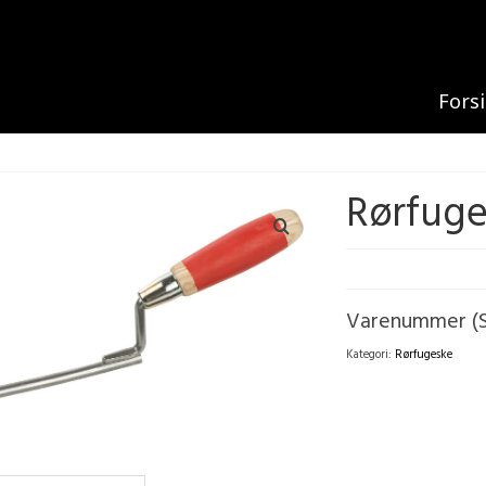
Fors
Rørfug
Varenummer (
Kategori:
Rørfugeske