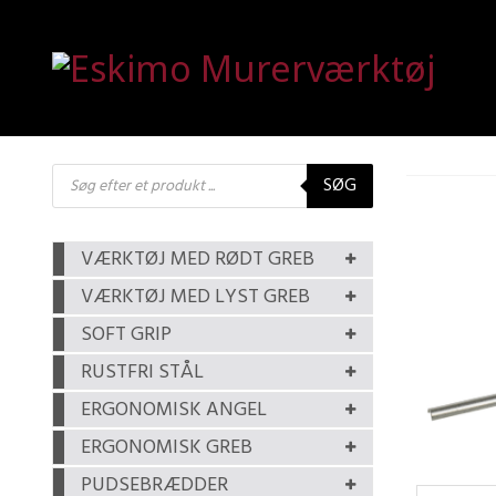
Products
SØG
search
VÆRKTØJ MED RØDT GREB
VÆRKTØJ MED LYST GREB
SOFT GRIP
RUSTFRI STÅL
ERGONOMISK ANGEL
ERGONOMISK GREB
PUDSEBRÆDDER