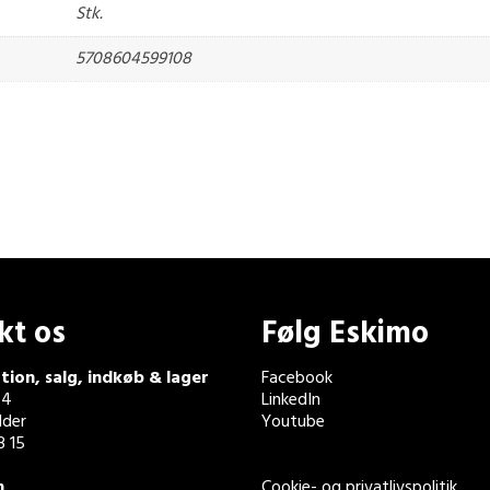
Stk.
5708604599108
kt os
Følg Eskimo
tion, salg, indkøb & lager
Facebook
 4
LinkedIn
der
Youtube
3 15
n
Cookie- og privatlivspolitik