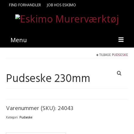
FIND FORHANDLER
JOB HOS ESKIMO
Menu
TILBAGE
PUDSESKE
Forside
Produkter
Pudseske 230mm
Kataloger
Kontakt
Find en medarbejder
Varenummer (SKU):
24043
Kategori:
Pudseske