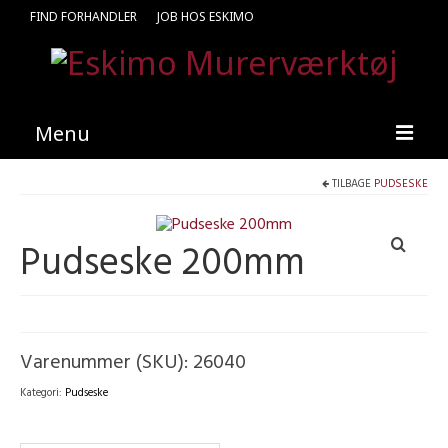
FIND FORHANDLER
JOB HOS ESKIMO
Menu
TILBAGE
PUDSESKE
Forside
Produkter
Pudseske 200mm
Kataloger
Kontakt
Find en medarbejder
Varenummer (SKU):
26040
Kategori:
Pudseske