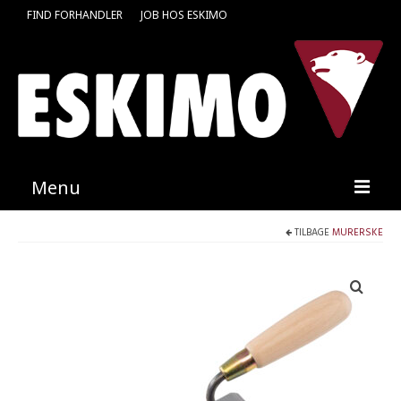
FIND FORHANDLER
JOB HOS ESKIMO
Menu
TILBAGE
MURERSKE
Forside
Produkter
Kataloger
Kontakt
Find en medarbejder