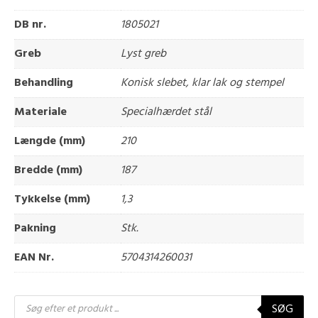
DB nr.
1805021
Greb
Lyst greb
Behandling
Konisk slebet, klar lak og stempel
Materiale
Specialhærdet stål
Længde (mm)
210
Bredde (mm)
187
Tykkelse (mm)
1,3
Pakning
Stk.
EAN Nr.
5704314260031
Products
SØG
search