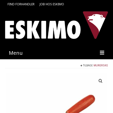
FIND FORHANDLER
JOB HOS ESKIMO
Menu
TILBAGE
MURERSKE
Forside
Produkter
Kataloger
Kontakt
Find en medarbejder