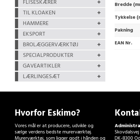
FLISESKÆRER
Bredde (m
TIL KLOAKEN
Tykkelse 
HAMMERE
Pakning
EKSPORT
EAN Nr.
BROLÆGGERVÆRKTØJ
SPECIALPRODUKTER
GAVEARTIKLER
LÆRLINGESÆT
Hvorfor Eskimo?
Konta
Vores mål er at producere, udvikle og
Administra
sælge verdens bedste murerværktøj.
Skovdalsvej
Murerværktøj, som ligger godt i hånden og
DK-8300 Od