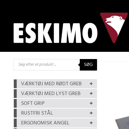
Products
SØG
search
VÆRKTØJ MED RØDT GREB
VÆRKTØJ MED LYST GREB
SOFT GRIP
RUSTFRI STÅL
ERGONOMISK ANGEL