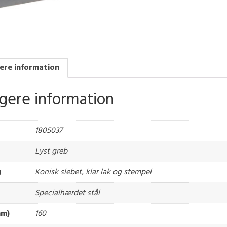
ere information
igere information
1805037
Lyst greb
g
Konisk slebet, klar lak og stempel
Specialhærdet stål
mm)
160