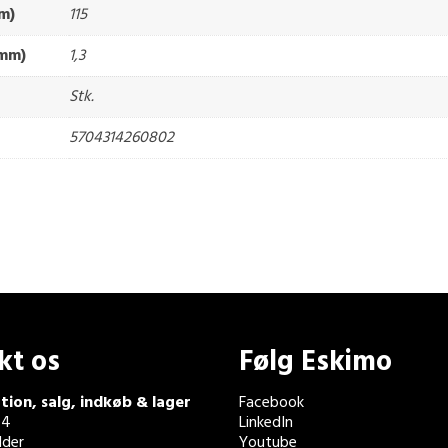
m)
115
(mm)
1,3
Stk.
5704314260802
kt os
Følg Eskimo
tion, salg, indkøb & lager
Facebook
 4
LinkedIn
der
Youtube