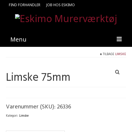
FIND FORHANDLER
JOB HOS ESKIMO
Menu
TILBAGE
LIMSKE
Forside
Produkter
Limske 75mm
Kataloger
Kontakt
Find en medarbejder
Varenummer (SKU):
26336
Kategori:
Limske