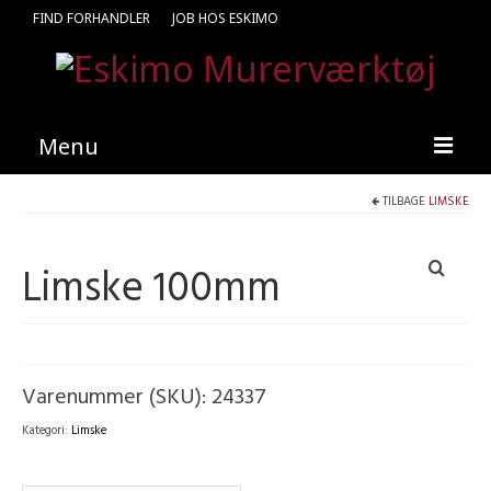
FIND FORHANDLER
JOB HOS ESKIMO
Menu
TILBAGE
LIMSKE
Forside
Produkter
Limske 100mm
Kataloger
Kontakt
Find en medarbejder
Varenummer (SKU):
24337
Kategori:
Limske