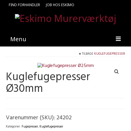
FIND FORHANDLER
JOB HOS ESKIMO
Menu
TILBAGE
KUGLEFUGEPRESSER
Forside
Produkter
Kuglefugepresser
Kataloger
Ø30mm
Kontakt
Find en medarbejder
Varenummer (SKU):
24202
Kategorier:
Fugepresser
,
Kuglefugepresser