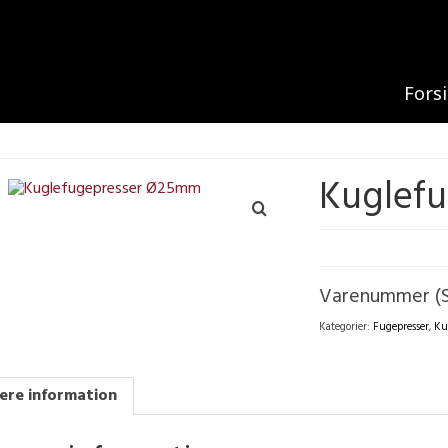
Fors
Kuglef
Varenummer (
Kategorier:
Fugepresser
,
Ku
ere information