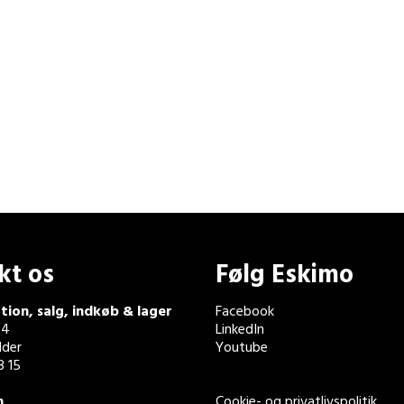
kt os
Følg Eskimo
tion, salg, indkøb & lager
Facebook
 4
LinkedIn
der
Youtube
3 15
n
Cookie- og privatlivspolitik