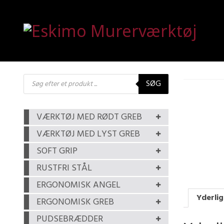
Products
SØG
search
VÆRKTØJ MED RØDT GREB
VÆRKTØJ MED LYST GREB
SOFT GRIP
RUSTFRI STÅL
ERGONOMISK ANGEL
Yderlig
ERGONOMISK GREB
PUDSEBRÆDDER