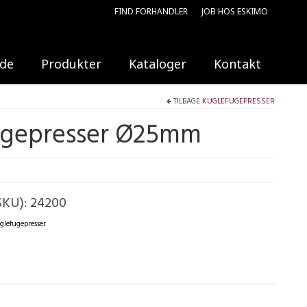
FIND FORHANDLER
JOB HOS ESKIMO
ide
Produkter
Kataloger
Kontakt
TILBAGE
KUGLEFUGEPRESSER
ugepresser Ø25mm
SKU):
24200
glefugepresser