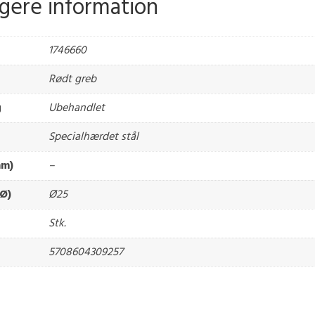
igere information
1746660
Rødt greb
g
Ubehandlet
Specialhærdet stål
mm)
–
Ø)
Ø25
Stk.
5708604309257