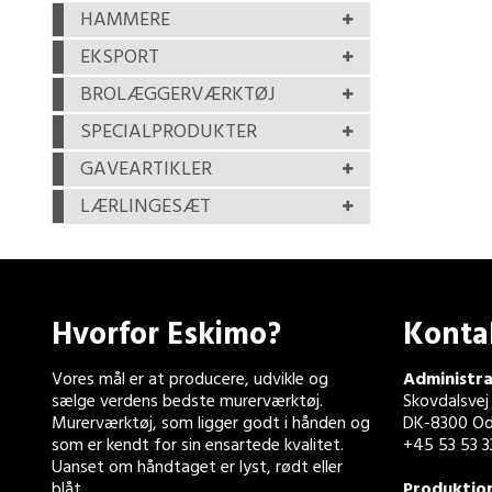
HAMMERE
EKSPORT
BROLÆGGERVÆRKTØJ
SPECIALPRODUKTER
GAVEARTIKLER
LÆRLINGESÆT
Hvorfor Eskimo?
Konta
Vores mål er at producere, udvikle og
Administra
sælge verdens bedste murerværktøj.
Skovdalsvej
Murerværktøj, som ligger godt i hånden og
DK-8300 Od
som er kendt for sin ensartede kvalitet.
+45 53 53 3
Uanset om håndtaget er lyst, rødt eller
blåt.
Produktio