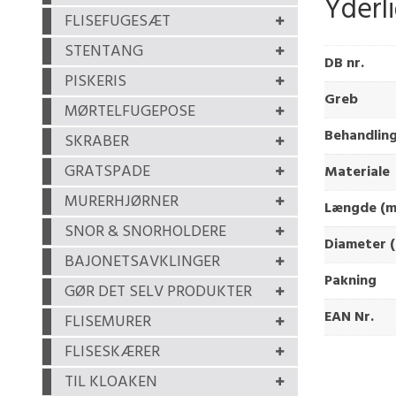
Yderl
FLISEFUGESÆT
STENTANG
DB nr.
PISKERIS
Greb
MØRTELFUGEPOSE
Behandlin
SKRABER
GRATSPADE
Materiale
MURERHJØRNER
Længde (
SNOR & SNORHOLDERE
Diameter (
BAJONETSAVKLINGER
Pakning
GØR DET SELV PRODUKTER
EAN Nr.
FLISEMURER
FLISESKÆRER
TIL KLOAKEN