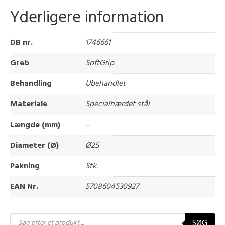
Yderligere information
DB nr.
1746661
Greb
SoftGrip
Behandling
Ubehandlet
Materiale
Specialhærdet stål
Længde (mm)
–
Diameter (Ø)
Ø25
Pakning
Stk.
EAN Nr.
5708604530927
Products
SØG
search