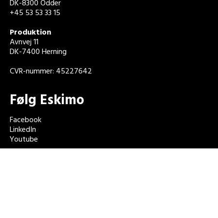
DK-8300 Odder
+45 53 53 33 15
Produktion
Avnvej 11
DK-7400 Herning
CVR-nummer: 45227642
Følg Eskimo
Facebook
LinkedIn
Youtube
Cookie- og privatlivspolitik
Salgs- og leveringsbetingelser
Åbningstider