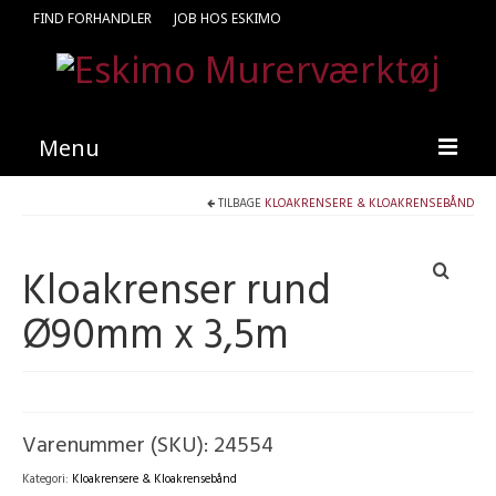
FIND FORHANDLER
JOB HOS ESKIMO
Menu
TILBAGE
KLOAKRENSERE & KLOAKRENSEBÅND
Forside
Produkter
Kloakrenser rund
Kataloger
Ø90mm x 3,5m
Kontakt
Find en medarbejder
Varenummer (SKU):
24554
Kategori:
Kloakrensere & Kloakrensebånd