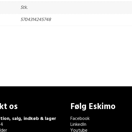
Stk.
5704314245748
kt os
Følg Eskimo
tion, salg, indkøb & lager
Facebook
 4
LinkedIn
der
Youtube