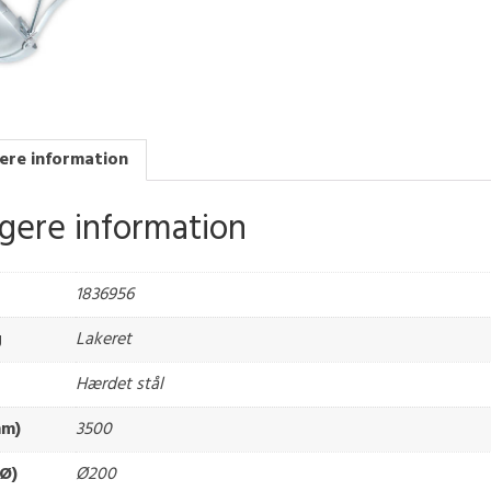
ere information
igere information
1836956
g
Lakeret
Hærdet stål
mm)
3500
Ø)
Ø200