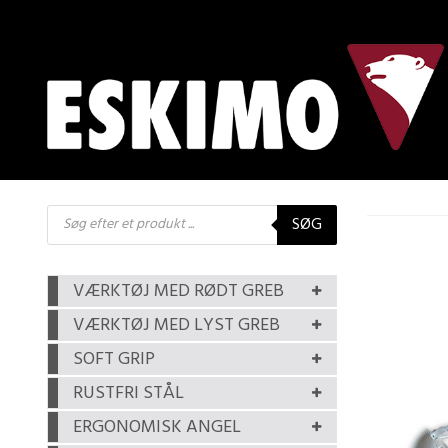
Products
SØG
search
VÆRKTØJ MED RØDT GREB
VÆRKTØJ MED LYST GREB
SOFT GRIP
RUSTFRI STÅL
ERGONOMISK ANGEL