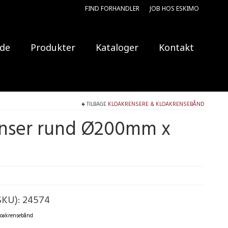
FIND FORHANDLER
JOB HOS ESKIMO
ide
Produkter
Kataloger
Kontakt
TILBAGE
KLOAKRENSERE & KLOAKRENSEBÅND
enser rund Ø200mm x
SKU):
24574
loakrensebånd