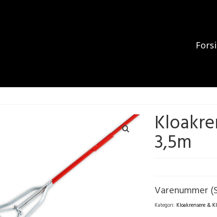
Fors
Kloakr
3,5m
Varenummer (
Kategori:
Kloakrensere & K