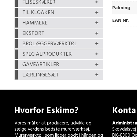
FLISESKÆRER
Pakning
TIL KLOAKEN
EAN Nr.
HAMMERE
EKSPORT
BROLÆGGERVÆRKTØJ
SPECIALPRODUKTER
GAVEARTIKLER
LÆRLINGESÆT
Hvorfor Eskimo?
Konta
Vores mål er at producere, udvikle og
Administra
sælge verdens bedste murerværktøj.
Skovdalsvej
Murerværktøj, som ligger godt i hånden og
DK-8300 Od