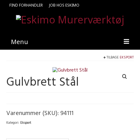
FIND FORHANDLER
JOB HOS ESKIMO
Menu
TILBAGE
EKSPORT
Forside
Produkter
Gulvbrett Stål
Kataloger
Kontakt
Find en medarbejder
Varenummer (SKU):
94111
Kategori:
Eksport