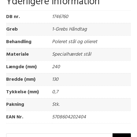
Yderligere information
DB nr.
1746760
Greb
1-Grebs Håndtag
Behandling
Poleret stål og olieret
Materiale
Specialhærdet stål
Længde (mm)
240
Bredde (mm)
130
Tykkelse (mm)
0,7
Pakning
Stk.
EAN Nr.
5708604202404
Products