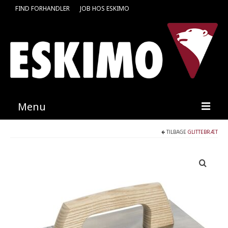
FIND FORHANDLER
JOB HOS ESKIMO
Menu
TILBAGE
GLITTEBRÆT
Forside
Produkter
Kataloger
Kontakt
Find en medarbejder