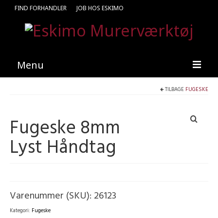
FIND FORHANDLER
JOB HOS ESKIMO
Menu
TILBAGE
FUGESKE
Forside
Produkter
Fugeske 8mm
Kataloger
Lyst Håndtag
Kontakt
Find en medarbejder
Varenummer (SKU):
26123
Kategori:
Fugeske