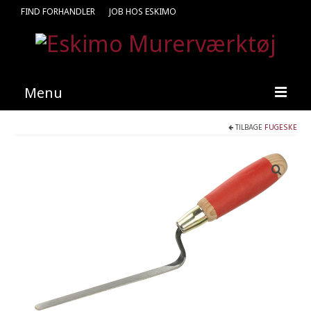
FIND FORHANDLER
JOB HOS ESKIMO
Menu
TILBAGE
FUGESKE
Forside
Produkter
Kataloger
Kontakt
Find en medarbejder