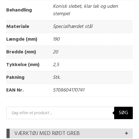
Konisk slebet, klar lak og uden
Behandling
stempel
Materiale
Specialhærdet stål
Længde (mm)
190
Bredde (mm)
20
Tykkelse (mm)
2,5
Pakning
Stk.
EAN Nr.
5708604170741
Products
SØG
search
VÆRKTØJ MED RØDT GREB