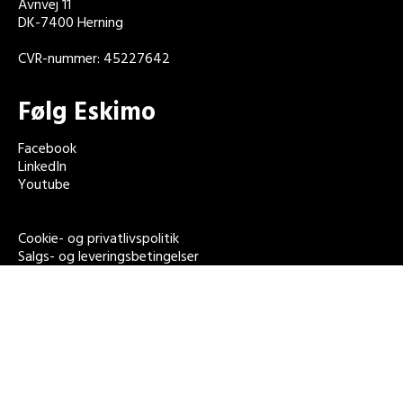
Avnvej 11
DK-7400 Herning
CVR-nummer: 45227642
Følg Eskimo
Facebook
LinkedIn
Youtube
Cookie- og privatlivspolitik
Salgs- og leveringsbetingelser
Åbningstider
Mandag – torsdag: 08:00 – 16:00
Fredag: 08:00 – 15:00
Lørdag – søndag: Lukket