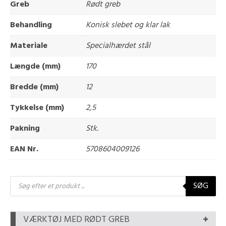
Greb
Rødt greb
Behandling
Konisk slebet og klar lak
Materiale
Specialhærdet stål
Længde (mm)
170
Bredde (mm)
12
Tykkelse (mm)
2,5
Pakning
Stk.
EAN Nr.
5708604009126
Products
SØG
search
VÆRKTØJ MED RØDT GREB