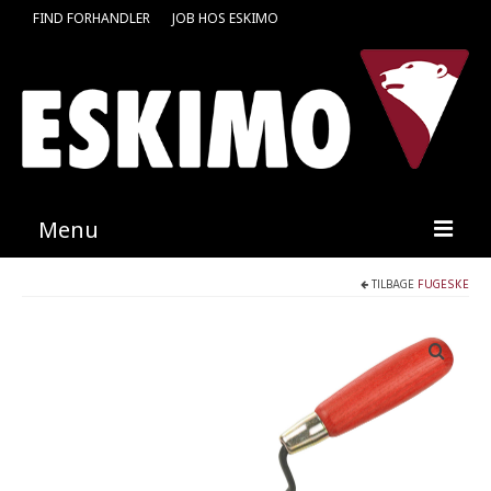
FIND FORHANDLER
JOB HOS ESKIMO
Menu
TILBAGE
FUGESKE
Forside
Produkter
Kataloger
Kontakt
Find en medarbejder