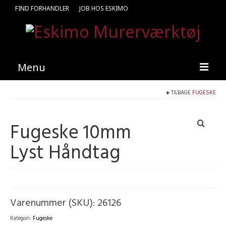
FIND FORHANDLER
JOB HOS ESKIMO
Menu
TILBAGE
FUGESKE
Forside
Produkter
Fugeske 10mm
Kataloger
Lyst Håndtag
Kontakt
Find en medarbejder
Varenummer (SKU):
26126
Kategori:
Fugeske