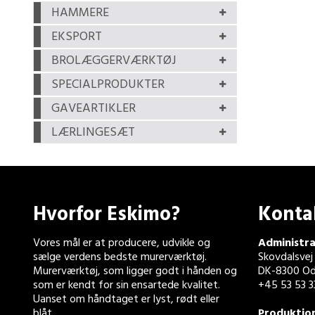
HAMMERE
EKSPORT
BROLÆGGERVÆRKTØJ
SPECIALPRODUKTER
GAVEARTIKLER
LÆRLINGESÆT
Hvorfor Eskimo?
Konta
Vores mål er at producere, udvikle og
Administra
sælge verdens bedste murerværktøj.
Skovdalsvej
Murerværktøj, som ligger godt i hånden og
DK-8300 Od
som er kendt for sin ensartede kvalitet.
+45 53 53 3
Uanset om håndtaget er lyst, rødt eller
blåt.
Produktio