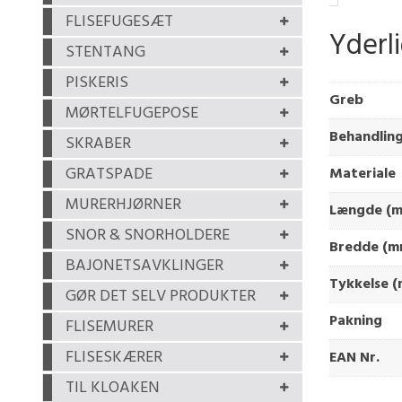
FLISEFUGESÆT
Yderl
STENTANG
PISKERIS
Greb
MØRTELFUGEPOSE
Behandlin
SKRABER
GRATSPADE
Materiale
MURERHJØRNER
Længde (
SNOR & SNORHOLDERE
Bredde (m
BAJONETSAVKLINGER
Tykkelse 
GØR DET SELV PRODUKTER
Pakning
FLISEMURER
FLISESKÆRER
EAN Nr.
TIL KLOAKEN