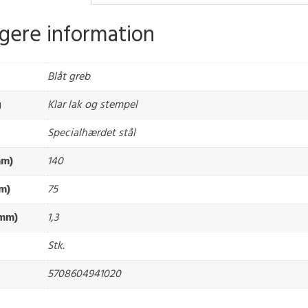
igere information
Blåt greb
g
Klar lak og stempel
Specialhærdet stål
mm)
140
m)
75
(mm)
1,3
Stk.
5708604941020