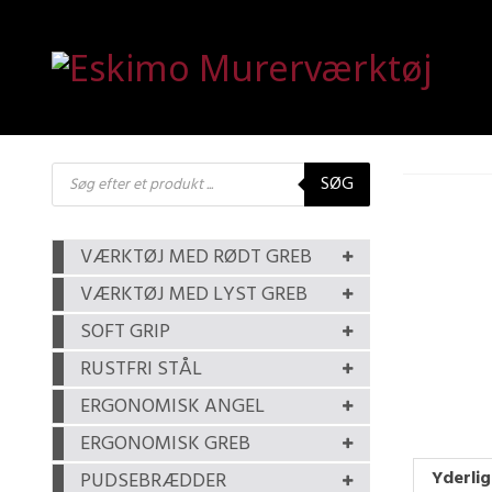
Products
SØG
search
VÆRKTØJ MED RØDT GREB
VÆRKTØJ MED LYST GREB
SOFT GRIP
RUSTFRI STÅL
ERGONOMISK ANGEL
ERGONOMISK GREB
Yderlig
PUDSEBRÆDDER