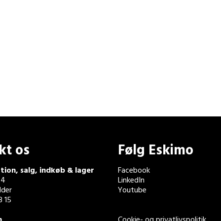
kt os
Følg Eskimo
tion, salg, indkøb & lager
Facebook
 4
LinkedIn
der
Youtube
3 15
n
Cookie- og privatlivspolitik