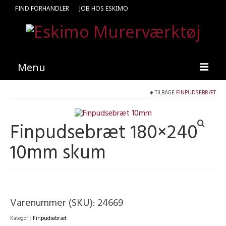
FIND FORHANDLER
JOB HOS ESKIMO
Menu
TILBAGE
FINPUDSEBRÆT
Forside
Produkter
Finpudsebræt 180×240
Kataloger
10mm skum
Kontakt
Find en medarbejder
Varenummer (SKU):
24669
Kategori:
Finpudsebræt