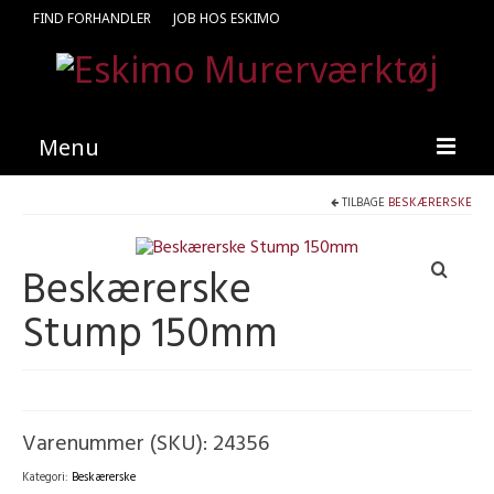
FIND FORHANDLER
JOB HOS ESKIMO
Menu
TILBAGE
BESKÆRERSKE
Forside
Produkter
Beskærerske
Kataloger
Stump 150mm
Kontakt
Find en medarbejder
Varenummer (SKU):
24356
Kategori:
Beskærerske