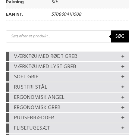
Pakning
Stk.
EAN Nr.
5708604111508
Products
SØG
search
VÆRKTØJ MED RØDT GREB
VÆRKTØJ MED LYST GREB
SOFT GRIP
RUSTFRI STÅL
ERGONOMISK ANGEL
ERGONOMISK GREB
PUDSEBRÆDDER
FLISEFUGESÆT