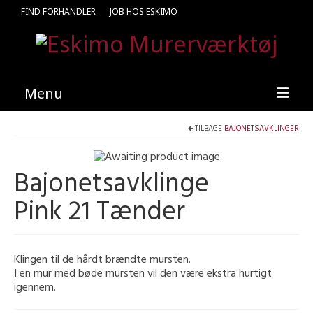
FIND FORHANDLER
JOB HOS ESKIMO
Menu
TILBAGE
BAJONETSAVKLINGER
Forside
Produkter
Bajonetsavklinge
Kataloger
Pink 21 Tænder
Kontakt
Find en medarbejder
Klingen til de hårdt brændte mursten.
I en mur med bøde mursten vil den være ekstra hurtigt
igennem.