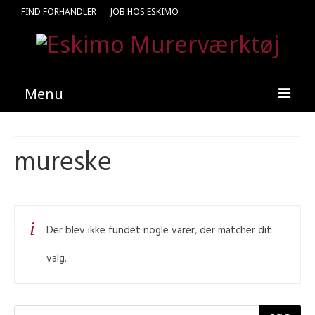
FIND FORHANDLER
JOB HOS ESKIMO
Menu
Forside
mureske
Produkter
Kataloger
Kontakt
Der blev ikke fundet nogle varer, der matcher dit
Find en medarbejder
valg.
Products