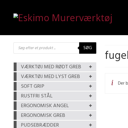
Products
SØG
search
fuge
VÆRKTØJ MED RØDT GREB
VÆRKTØJ MED LYST GREB
Der b
SOFT GRIP
RUSTFRI STÅL
ERGONOMISK ANGEL
ERGONOMISK GREB
PUDSEBRÆDDER