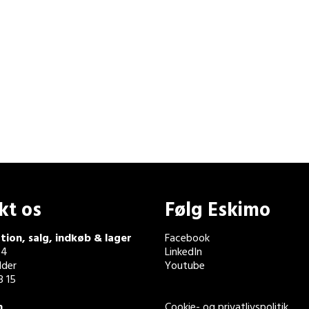
kt os
Følg Eskimo
tion, salg, indkøb & lager
Facebook
 4
LinkedIn
der
Youtube
3 15
n
Cookie- og privatlivspolitik