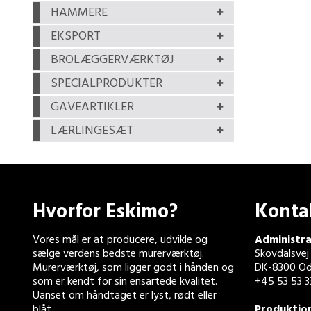
HAMMERE
EKSPORT
BROLÆGGERVÆRKTØJ
SPECIALPRODUKTER
GAVEARTIKLER
LÆRLINGESÆT
Hvorfor Eskimo?
Konta
Vores mål er at producere, udvikle og
Administra
sælge verdens bedste murerværktøj.
Skovdalsvej
Murerværktøj, som ligger godt i hånden og
DK-8300 Od
som er kendt for sin ensartede kvalitet.
+45 53 53 3
Uanset om håndtaget er lyst, rødt eller
blåt.
Produktio