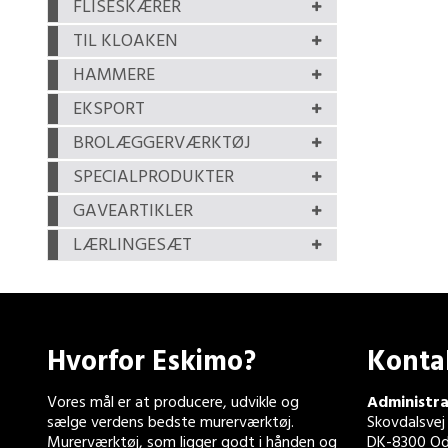
FLISESKÆRER
TIL KLOAKEN
HAMMERE
EKSPORT
BROLÆGGERVÆRKTØJ
SPECIALPRODUKTER
GAVEARTIKLER
LÆRLINGESÆT
Hvorfor Eskimo?
Konta
Vores mål er at producere, udvikle og
Administra
sælge verdens bedste murerværktøj.
Skovdalsvej
Murerværktøj, som ligger godt i hånden og
DK-8300 Od