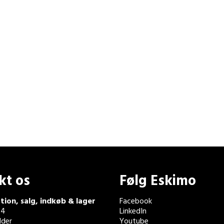
kt os
Følg Eskimo
tion, salg, indkøb & lager
Facebook
 4
LinkedIn
der
Youtube