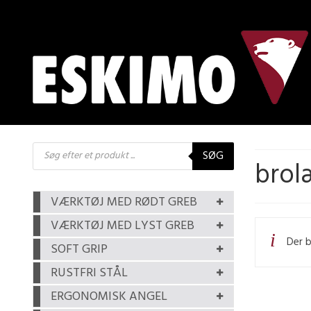
Products
SØG
search
brol
VÆRKTØJ MED RØDT GREB
VÆRKTØJ MED LYST GREB
Der b
SOFT GRIP
RUSTFRI STÅL
ERGONOMISK ANGEL