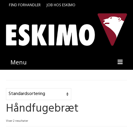
FIND FORHANDLER
JOB HOS ESKIMO
Menu
Forside
Produkter
Håndfugebræt
Kataloger
Kontakt
Viser 2 resultater
Find en medarbejder